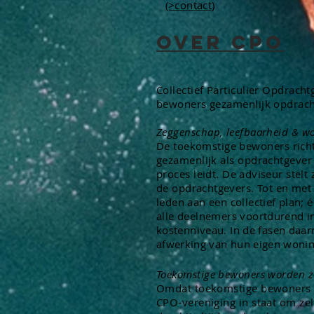
(>contact)
Over CPO
Collectief Particulier Opdrach
bewoners gezamenlijk opdrach
Zeggenschap, leefbaarheid & wo
De
toekomstige
bewoners rich
gezamenlijk als opdrachtgever
proces
leidt. De adviseur stelt
de opdrachtgevers. Tot en met
leden aan een collectief plan
alle deelnemers voortdurend i
kostenniveau. In de fasen daar
afwerking van hun eigen wonin
Toekomstige bewoners worden ze
Omdat toekomstige bewoners doo
CPO-vereniging in staat om zel