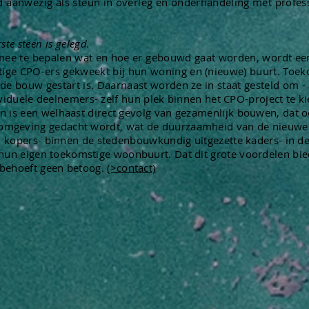
nd aanwezig als
steun in overleg en
onderhandeling
met profess
ste steen is gelegd.
 mee te bepalen wat en hoe er gebouwd gaat worden, wordt e
ige CPO-ers gekweekt bij hun woning en (nieuwe) buurt. To
 de bouw gestart is. Daarnaast worden ze in staat gesteld om -
viduele deelnemers- zelf hun plek binnen het CPO-project te k
is een welhaast direct gevolg van gezamenlijk bouwen, dat ook
mgeving gedacht wordt, wat de duurzaamheid van de nieuwe b
jn kopers- binnen de stedenbouwkundig uitgezette kaders- in 
 hun
eigen
toekomstige
woonbuurt. Dat dit grote voordelen bie
 behoeft geen betoog.
(>contact)