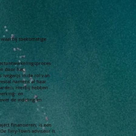
g waarbij toekomstige
jectontwikkelingsproces
en door het
 wegwijs in de rol van
eestal namens al haar
arden. Hierbij hebben
werking- en
 over de indeling en
ect financieren, is een
n. De Tiny-Town
adviseur is