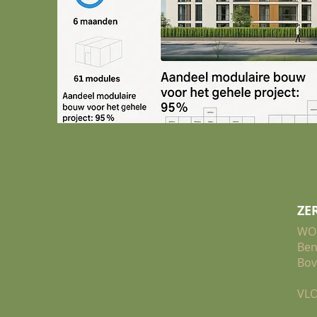
ZE
WO
Ben
Bov
VLO