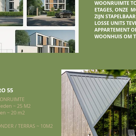
WOONRUIMTE TO
ETAGES, ONZE 
ZIJN STAPELBAAR
LOSSE UNITS TEV
APPARTEMENT O
WOONHUIS OM T
RO 55
ONRUIMTE
eden ~ 25 M2
en ~ 20 m2
NDER / TERRAS ~ 10M2