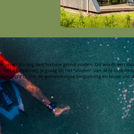
 woning? Nu nog beschikbare
grond
vinden. Dit wordt een st
y-Town helpen wij je graag bij het "vinden" van deze toekomst
erschap (CPO) t/m de gemeentelijke vergunning en bouw van 
en;