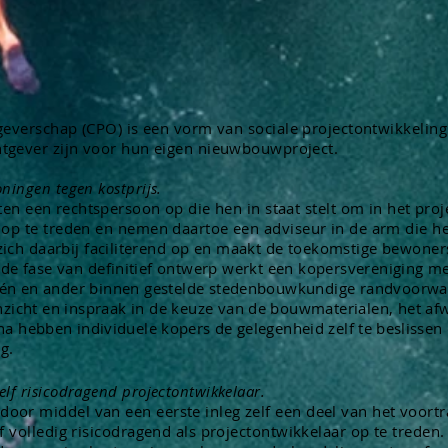
tgeverschap (CPO) is een vorm van sociale projectontwikkelin
tgever zijn voor hun
eigen
nieuwbouwproject.
ningen tegen kostprijs.
ten een
rechtspersoon
op die hen in staat stelt om in het pro
 op te treden en nemen daartoe een adviseur in de arm die h
zich
daarbij faciliterend op en maakt de toekomstige bewoners
 de fase van
definitief ontwerp werkt een kopersvereniging m
; één en ander binnen gestelde stedenbouwkundige randvoorwa
nzicht en inspraak in de keuze van de bouwmaterialen, het
af
na hebben individuele kopers de gelegenheid zelf te
beslissen
g.
lf risicodragend projectontwikkelaar.
r middel van een eerste inleg zelf een deel van het voortraj
f volledig risicodragend als projectontwikkelaar op te trede