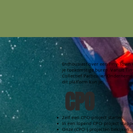
Enthousiast over een Tiny-Town
je
toekomstige buren. Vanuit Tin
Collectief Particulier Ondernem
dit
platform
kun je:
CPO
Zelf een CPO-project starten;
In een lopend CPO-project stapp
Onze (CPO-) projecten bekijken.