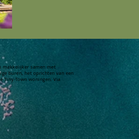
uk makkelijker samen met
ige buren, het oprichten van een
de Tiny-Town woningen. Via