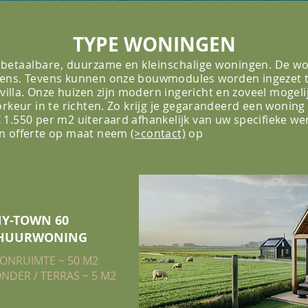
TYPE WONINGEN
 betaalbare, duurzame en kleinschalige woningen. De wo
dens. Tevens kunnen onze bouwmodules worden ingezet to
la. Onze huizen zijn modern ingericht en zoveel mogelij
rkeur in te richten. Zo krijg je gegarandeerd een woning 
€ 1.550 per m2 uiteraard
afhankelijk
van uw specifieke w
en offerte op maat neem
(>contact)
op
NY-TOWN 60
HUURWONING
ONRUIMTE ~ 50 M2
NDER / TERRAS ~ 5 M2