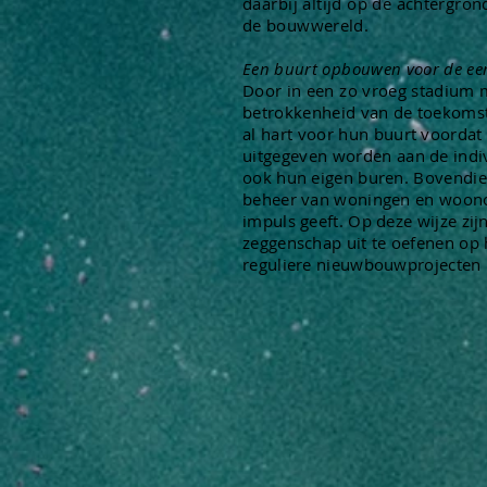
daarbij
altijd op de achtergro
de
bouwwereld.
Een buurt opbouwen
voor
de eer
Door in een zo vroeg stadium
betrokkenheid van de toekomst
al hart voor hun buurt voordat
uitgegeven worden aan de
indi
ook hun eigen buren. Bovendien 
beheer van woningen en woono
impuls geeft. Op deze wijze zi
zeggenschap uit te oefenen op
reguliere nieuwbouwprojecten